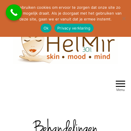
Molenaarstraat 63, 5374 GX Schaijk
We gebruiken cookies om ervoor te zorgen dat onze site zo
0486-464264 / 06-23530490 / info@helmir.nl
soepel mogelijk draait. Als je doorgaat met het gebruiken van
deze site, gaan we er vanuit dat je ermee instemt.
Ok
Privacy verklaring
HelMir Huidverbetering Schaijk
Menu
Behandelingen