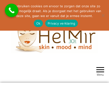
Molenaarstraat 63, 5374 GX Schaijk
We gebruiken cookies om ervoor te zorgen dat onze site zo
0486-464264 / 06-23530490 / info@helmir.nl
soepel mogelijk draait. Als je doorgaat met het gebruiken van
deze site, gaan we er vanuit dat je ermee instemt.
Ok
Privacy verklaring
HelMir Huidverbetering Schaijk
Menu