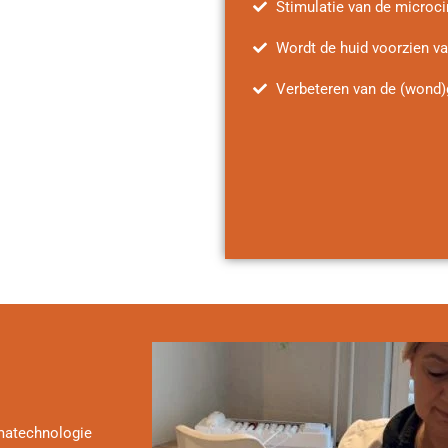
Stimulatie van de microcir
Wordt de huid voorzien van
Verbeteren van de (wond)
smatechnologie