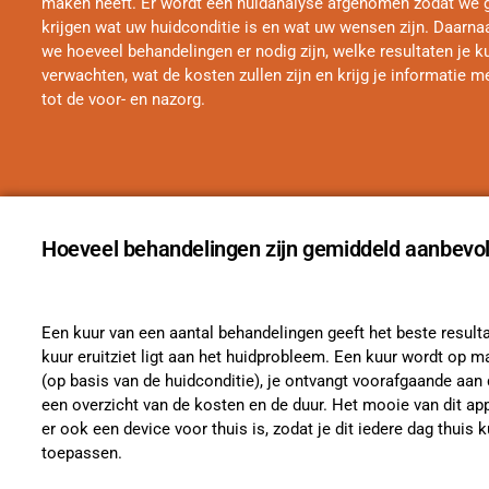
maken heeft. Er wordt een huidanalyse afgenomen zodat we g
krijgen wat uw huidconditie is en wat uw wensen zijn. Daarn
we hoeveel behandelingen er nodig zijn, welke resultaten je k
verwachten, wat de kosten zullen zijn en krijg je informatie m
tot de voor- en nazorg.
Hoeveel behandelingen zijn gemiddeld aanbevo
Een kuur van een aantal behandelingen geeft het beste result
kuur eruitziet ligt aan het huidprobleem. Een kuur wordt op 
(op basis van de huidconditie), je ontvangt voorafgaande aan d
een overzicht van de kosten en de duur. Het mooie van dit app
er ook een device voor thuis is, zodat je dit iedere dag thuis k
toepassen.