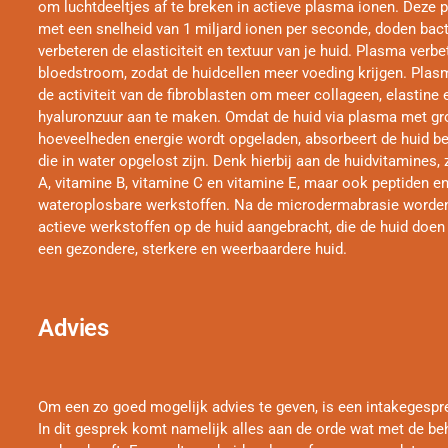
om luchtdeeltjes af te breken in actieve plasma ionen. Deze 
met een snelheid van 1 miljard ionen per seconde, doden bact
verbeteren de elasticiteit en textuur van je huid. Plasma verbet
bloedstroom, zodat de huidcellen meer voeding krijgen. Plas
de activiteit van de fibroblasten om meer collageen, elastine 
hyaluronzuur aan te maken. Omdat de huid via plasma met gr
hoeveelheden energie wordt opgeladen, absorbeert de huid be
die in water opgelost zijn. Denk hierbij aan de huidvitamines,
A, vitamine B, vitamine C en vitamine E, maar ook peptiden en
wateroplosbare werkstoffen. Na de microdermabrasie worden
actieve werkstoffen op de huid aangebracht, die de huid doen 
een gezondere, sterkere en weerbaardere huid.
Advies
Om een zo goed mogelijk advies te geven, is een intakegesprek
In dit gesprek komt namelijk alles aan de orde wat met de be