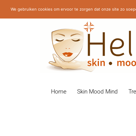
Molenaarstraat 63, 5374 GX Schaijk
We gebruiken cookies om ervoor te zorgen dat onze site zo soepel
HelMir
Home
Skin Mood Mind
Tr
Huidverbetering
Schaijk