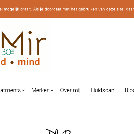
0486-464264 / 06-23530490 / info@helmir.nl
 mogelijk draait. Als je doorgaat met het gebruiken van deze site, gaan
eatments
Merken
Over mij
Huidscan
Blo