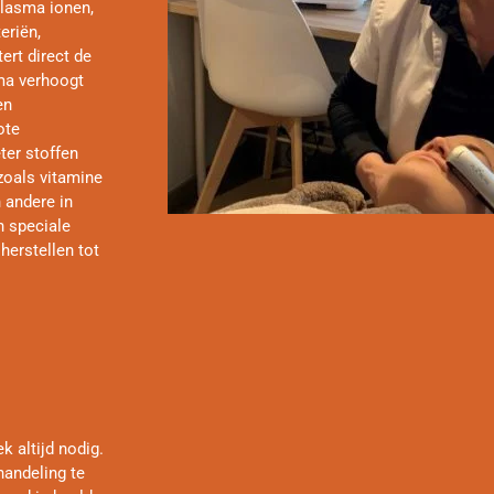
plasma ionen,
eriën,
ert direct de
ma verhoogt
en
ote
ter stoffen
 zoals vitamine
 andere in
 speciale
herstellen tot
 altijd nodig.
handeling te