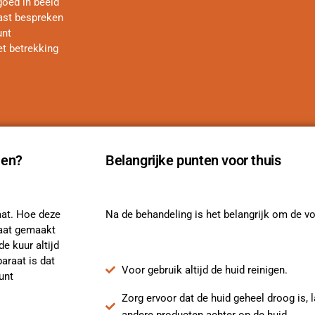
oed in beeld
aast bespreken
unt
et betrekking
len?
Belangrijke punten voor thuis
aat. Hoe deze
Na de behandeling is het belangrijk om de v
maat gemaakt
e kuur altijd
araat is dat
Voor gebruik altijd de huid reinigen.
unt
Zorg ervoor dat de huid geheel droog is, 