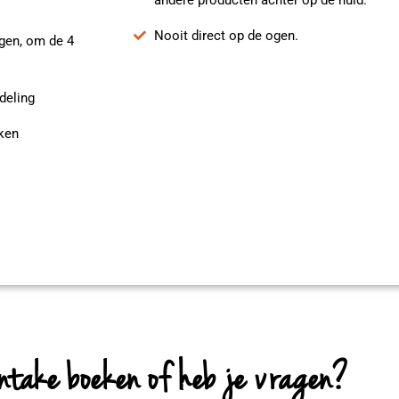
andere producten achter op de huid.
Nooit direct op de ogen.
ngen, om de 4
deling
ken
intake boeken of heb je vragen?