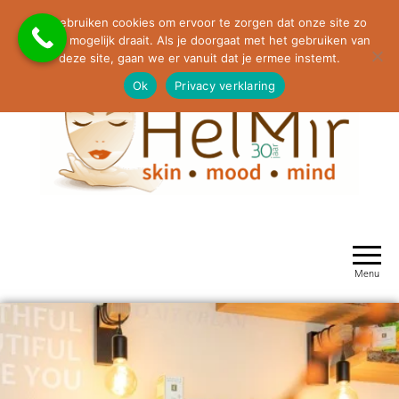
Molenaarstraat 63, 5374 GX Schaijk
We gebruiken cookies om ervoor te zorgen dat onze site zo
0486-464264 / 06-23530490 / info@helmir.nl
soepel mogelijk draait. Als je doorgaat met het gebruiken van
deze site, gaan we er vanuit dat je ermee instemt.
Ok
Privacy verklaring
HelMir Huidverbetering Schaijk
Menu