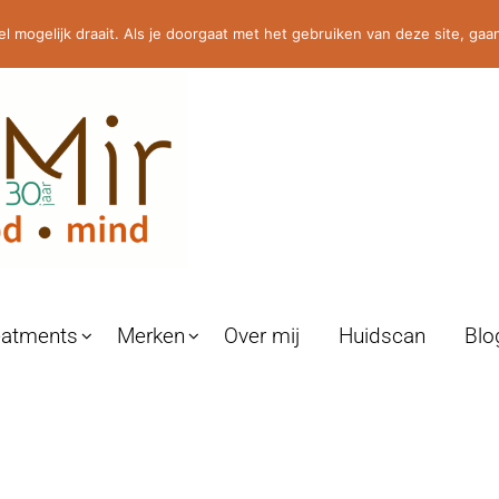
0486-464264 / 06-23530490 / info@helmir.nl
 mogelijk draait. Als je doorgaat met het gebruiken van deze site, gaan
eatments
Merken
Over mij
Huidscan
Blo